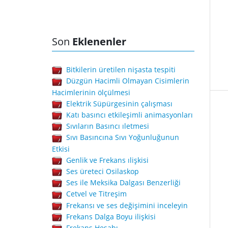
Son
Eklenenler
Bitkilerin üretilen nişasta tespiti
Düzgün Hacimli Olmayan Cisimlerin
Hacimlerinin ölçülmesi
Elektrik Süpürgesinin çalışması
Katı basıncı etkileşimli animasyonları
Sıvıların Basıncı ıletmesi
Sıvı Basıncına Sıvı Yoğunluğunun
Etkisi
Genlik ve Frekans ılişkisi
Ses üreteci Osilaskop
Ses ile Meksika Dalgası Benzerliği
Cetvel ve Titreşim
Frekansı ve ses değişimini inceleyin
Frekans Dalga Boyu ilişkisi
Frekans Hesabı