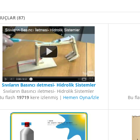
UÇLAR (87)
Sıvıların Basıncı ıletmesi- Hidrolik Sistemler
Sıvıların Basıncı ıletmesi- Hidrolik Sistemler
Bu flash
19719
kere izlenmiş |
Hemen Oyna/İzle
Bu fl