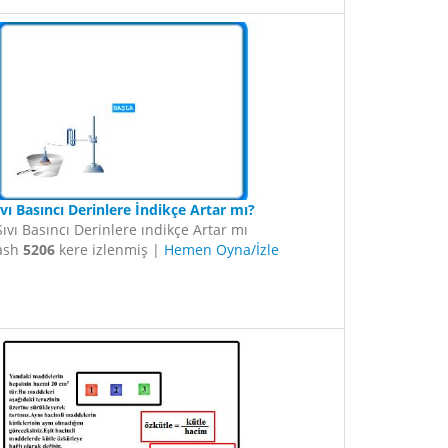
ıvı Basıncı Derinlere İndikçe Artar mı?
Sıvı Basıncı Derinlere ındikçe Artar mı
lash
5206
kere izlenmiş |
Hemen Oyna/İzle