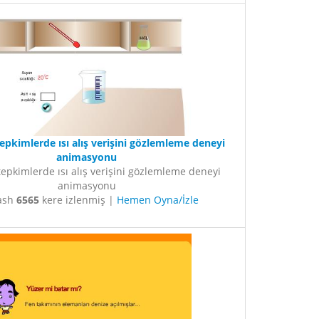
epkimlerde ısı alış verişini gözlemleme deneyi
animasyonu
tepkimlerde ısı alış verişini gözlemleme deneyi
animasyonu
lash
6565
kere izlenmiş |
Hemen Oyna/İzle