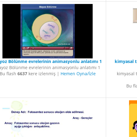
yoz Bölünme evrelerinin animasyonlu anlatımı 1
kimyasal t
yoz Bölünme evrelerinin animasyonlu anlatımı 1
Bu flash
6637
kere izlenmiş |
Hemen Oyna/İzle
kimyasal 
Bu f