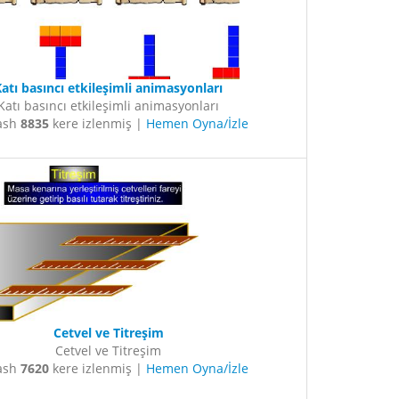
atı basıncı etkileşimli animasyonları
Katı basıncı etkileşimli animasyonları
lash
8835
kere izlenmiş |
Hemen Oyna/İzle
Cetvel ve Titreşim
Cetvel ve Titreşim
lash
7620
kere izlenmiş |
Hemen Oyna/İzle