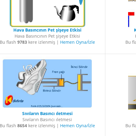
Hava Basıncının Pet şişeye Etkisi
K
Hava Basıncının Pet şişeye Etkisi
Bu flash
9783
kere izlenmiş |
Hemen Oyna/İzle
Bu f
Sıvıların Basıncı ıletmesi
Sıvıların Basıncı ıletmesi
Bu flash
8654
kere izlenmiş |
Hemen Oyna/İzle
Bu f