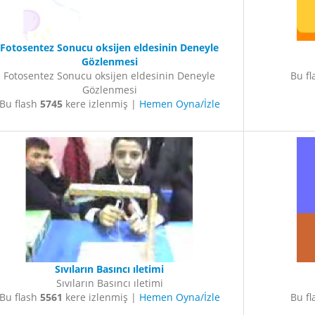
Fotosentez Sonucu oksijen eldesinin Deneyle
Gözlenmesi
Fotosentez Sonucu oksijen eldesinin Deneyle
Bu f
Gözlenmesi
Bu flash
5745
kere izlenmiş |
Hemen Oyna/İzle
Sıvıların Basıncı ıletimi
Sıvıların Basıncı ıletimi
Bu flash
5561
kere izlenmiş |
Hemen Oyna/İzle
Bu f