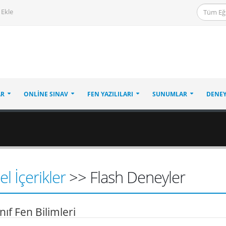
 Ekle
AR
ONLINE SINAV
FEN YAZILILARI
SUNUMLAR
DENEY
l İçerikler
>> Flash Deneyler
nıf Fen Bilimleri