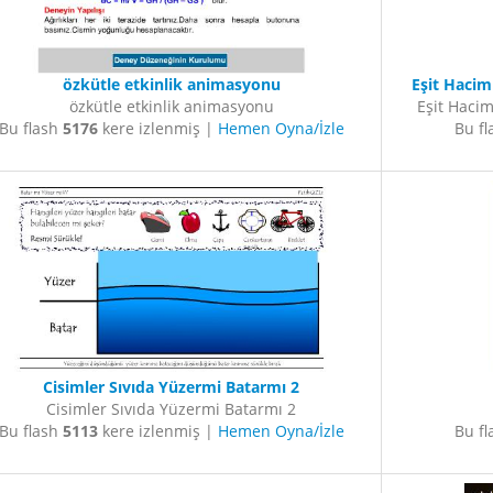
özkütle etkinlik animasyonu
Eşit Hacim
özkütle etkinlik animasyonu
Eşit Hacim
Bu flash
5176
kere izlenmiş |
Hemen Oyna/İzle
Bu f
Cisimler Sıvıda Yüzermi Batarmı 2
Cisimler Sıvıda Yüzermi Batarmı 2
Bu flash
5113
kere izlenmiş |
Hemen Oyna/İzle
Bu f