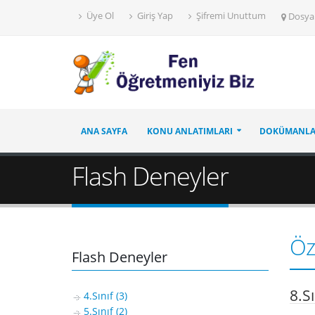
Üye Ol
Giriş Yap
Şifremi Unuttum
Dosya
ANA SAYFA
KONU ANLATIMLARI
DOKÜMANL
Flash Deneyler
Öze
Flash Deneyler
8.Sı
4.Sınıf (3)
5.Sınıf (2)