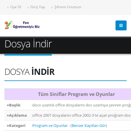
Üye Ol
Giriş Yap
Şifremi Unuttum
Dosya İndir
DOSYA
İNDİR
Tüm Siniflar Program ve Oyunlar
»Başlık
:docx uzantılı office dosyalarını doc uzantıya çeviren pro
»Açıklama
:office 2007 dosyalarını office 2002-3 te açan proğram do
»Kategori
:
Program ve Oyunlar
- (
Benzer Kayıtları Gör
)