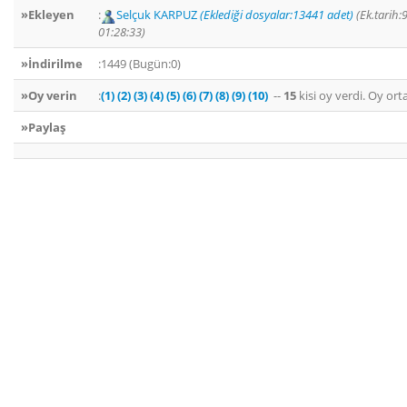
»Ekleyen
:
Selçuk KARPUZ
(Eklediği dosyalar:13441 adet)
(Ek.tarih:
01:28:33)
»İndirilme
:1449 (Bugün:0)
»Oy verin
:
(1)
(2)
(3)
(4)
(5)
(6)
(7)
(8)
(9)
(10)
--
15
kisi oy verdi. Oy or
»Paylaş