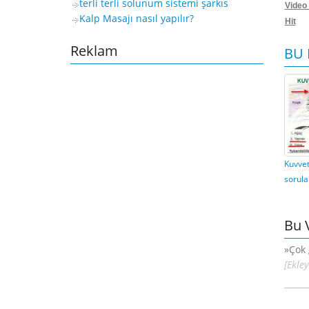
terli terli solunum sistemi şarkıs
Video
Kalp Masajı nasıl yapılır?
Hit
Reklam
BU 
Kuvvet
sorula
Bu 
»Çok 
[Ekle