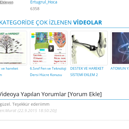
Ertugrul_Hoca
 Ekleyen
6358
KATEGORİDE ÇOK İZLENEN
VİDEOLAR
 ve hareket
6.Sınıf Fen ve Teknoloji
DESTEK VE HAREKET
ATOMUN YA
rı
Dersi Hücre Konusu
SİSTEMİ EKLEM 2
Videoya Yapılan Yorumlar
[Yorum Ekle]
güzel. Teşekkür ederiimm
yen:Murat (22.9.2015 18:50:20)]