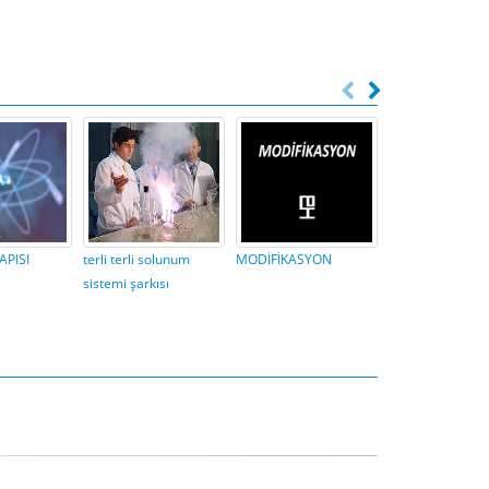
PISI
terli terli solunum
MODİFİKASYON
DNA
sistemi şarkısı