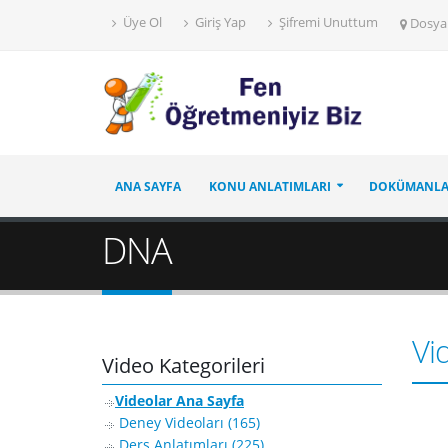
Üye Ol
Giriş Yap
Şifremi Unuttum
Dosya
ANA SAYFA
KONU ANLATIMLARI
DOKÜMANL
DNA
Vi
Video Kategorileri
Videolar Ana Sayfa
Deney Videoları (165)
Ders Anlatımları (225)