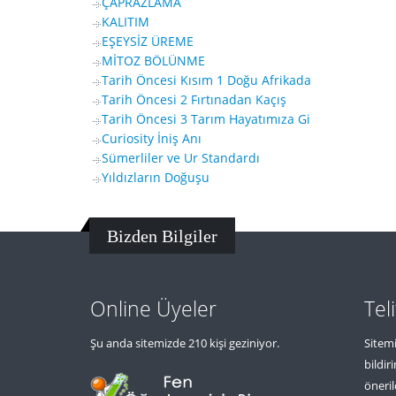
ÇAPRAZLAMA
KALITIM
EŞEYSİZ ÜREME
MİTOZ BÖLÜNME
Tarih Öncesi Kısım 1 Doğu Afrikada
Tarih Öncesi 2 Fırtınadan Kaçış
Tarih Öncesi 3 Tarım Hayatımıza Gi
Curiosity İniş Anı
Sümerliler ve Ur Standardı
Yıldızların Doğuşu
Bizden Bilgiler
Online Üyeler
Tel
Şu anda sitemizde 210 kişi geziniyor.
Sitemi
bildir
öneril