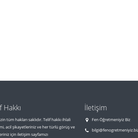
if Hakkı
İletişim
zin tüm hakları saklıdır. Telif hakkı ihlali
Fen Öğretmeniyiz Biz
imi, acil şikayetleriniz ve her türlü görüş ve
bilgi@fenogretmeniyiz.bi
eriniz için iletişim sayfamızı