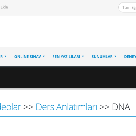
 Ekle
AR
ONLINE SINAV
FEN YAZILILARI
SUNUMLAR
DENEY
deolar
>>
Ders Anlatımları
>> DNA