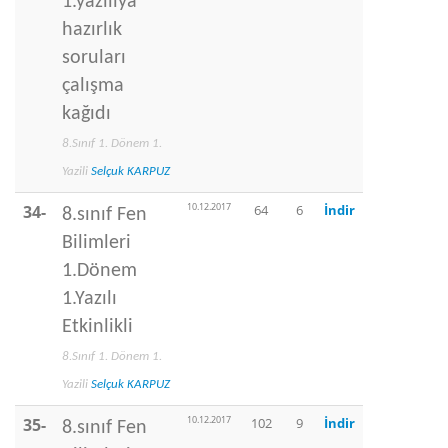
1.yazılıya
hazırlık
soruları
çalışma
kağıdı
8.Sınıf 1. Dönem 1.
Yazili
Selçuk KARPUZ
10.12.2017
34-
64
6
İndir
8.sınıf Fen
Bilimleri
1.Dönem
1.Yazılı
Etkinlikli
8.Sınıf 1. Dönem 1.
Yazili
Selçuk KARPUZ
10.12.2017
35-
102
9
İndir
8.sınıf Fen