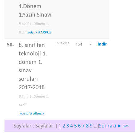
1.Dönem
1.Yazılı Sınavı
8.Sınıf 1. Dönem 1.
Yazili
Selçuk KARPUZ
5.11.2017
50-
154
7
İndir
8. sınıf fen
teknoloji 1.
dönem 1.
sınav
soruları
2017-2018
8.Sınıf 1. Dönem 1.
Yazili
mustafa altincik
Sayfalar : Sayfalar: [
1
2
3
4
5
6
7
8
9
...]
Sonraki
►
»»