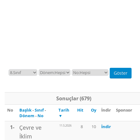
Sonuçlar (679)
No
Başlık
-
Sınıf
-
Tarih
Hit
Oy
İndir
Sponsor
Dönem
-
No
▼
11.5.2026
1-
8
10
İndir
Çevre ve
İklim