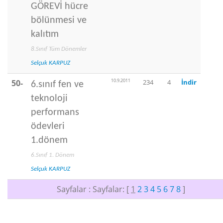
GÖREVİ hücre
bölünmesi ve
kalıtım
8.Sınıf Tüm Dönemler
Selçuk KARPUZ
10.9.2011
50-
234
4
İndir
6.sınıf fen ve
teknoloji
performans
ödevleri
1.dönem
6.Sınıf 1. Dönem
Selçuk KARPUZ
Sayfalar : Sayfalar: [
1
2
3
4
5
6
7
8
]