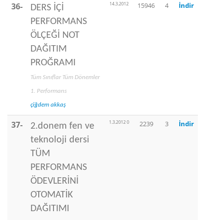
14.3.2012
36-
15946
4
İndir
DERS İÇİ
PERFORMANS
ÖLÇEĞİ NOT
DAĞITIM
PROĞRAMI
Tüm Sınıflar Tüm Dönemler
1. Performans
çiğdem akkaş
1.3.2012 0
37-
2239
3
İndir
2.donem fen ve
teknoloji dersi
TÜM
PERFORMANS
ÖDEVLERİNİ
OTOMATİK
DAĞITIMI