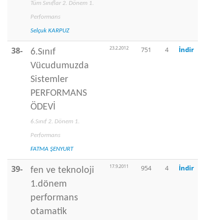
Tüm Sınıflar 2. Dönem 1.
Performans
Selçuk KARPUZ
23.2.2012
38-
751
4
İndir
6.Sınıf
Vücudumuzda
Sistemler
PERFORMANS
ÖDEVİ
6.Sınıf 2. Dönem 1.
Performans
FATMA ŞENYURT
17.9.2011
39-
954
4
İndir
fen ve teknoloji
1.dönem
performans
otamatik