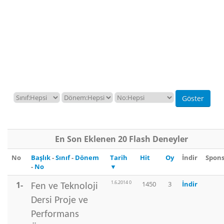
En Son Eklenen 20 Flash Deneyler
No
Başlık
-
Sınıf
-
Dönem
Tarih
Hit
Oy
İndir
Spon
-
No
▼
1.6.2014 0
1-
1450
3
İndir
Fen ve Teknoloji
Dersi Proje ve
Performans