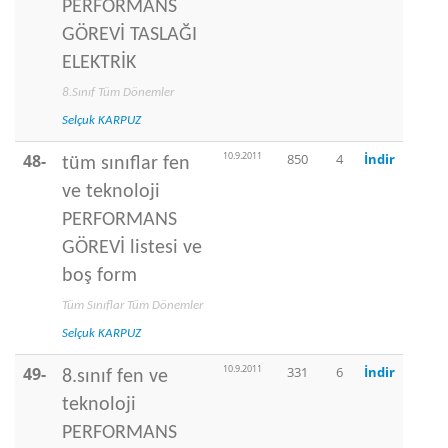
PERFORMANS
GÖREVİ TASLAĞI
ELEKTRİK
8.Sınıf Tüm Dönemler
Selçuk KARPUZ
10.9.2011
48-
850
4
İndir
tüm sınıflar fen
ve teknoloji
PERFORMANS
GÖREVİ listesi ve
boş form
Tüm Sınıflar Tüm Dönemler
Selçuk KARPUZ
10.9.2011
49-
331
6
İndir
8.sınıf fen ve
teknoloji
PERFORMANS