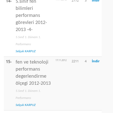
14-
2772
3
İndir
5.sınıf fen
bilimleri
performans
görevleri 2012-
2013 -4-
5.Sınıf 1. Dönem 1.
Performans
Selçuk KARPUZ
17.11.2012
15-
2211
4
İndir
fen ve teknoloji
performans
degerlendirme
ölçegi 2012-2013
5.Sınıf 1. Dönem 1.
Performans
Selçuk KARPUZ