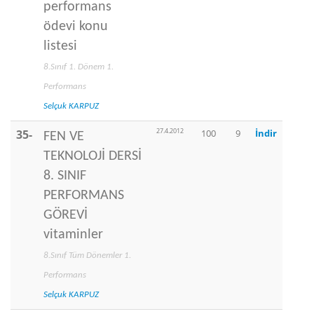
performans
ödevi konu
listesi
8.Sınıf 1. Dönem 1.
Performans
Selçuk KARPUZ
27.4.2012
35-
100
9
İndir
FEN VE
TEKNOLOJİ DERSİ
8. SINIF
PERFORMANS
GÖREVİ
vitaminler
8.Sınıf Tüm Dönemler 1.
Performans
Selçuk KARPUZ