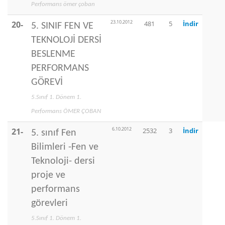
Performans ömer çoban
23.10.2012
20-
481
5
İndir
5. SINIF FEN VE
TEKNOLOJİ DERSİ
BESLENME
PERFORMANS
GÖREVİ
5.Sınıf 1. Dönem 1.
Performans ÖMER ÇOBAN
6.10.2012
21-
2532
3
İndir
5. sınıf Fen
Bilimleri -Fen ve
Teknoloji- dersi
proje ve
performans
görevleri
5.Sınıf 1. Dönem 1.