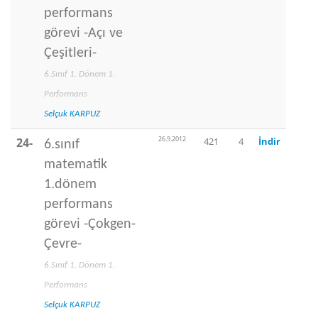
performans
görevi -Açı ve
Çeşitleri-
6.Sınıf 1. Dönem 1.
Performans
Selçuk KARPUZ
26.9.2012
24-
421
4
İndir
6.sınıf
matematik
1.dönem
performans
görevi -Çokgen-
Çevre-
6.Sınıf 1. Dönem 1.
Performans
Selçuk KARPUZ