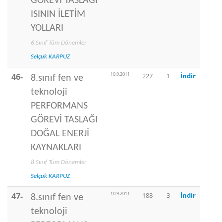
GÖREVİ TASLAĞI
ISININ İLETİM
YOLLARI
6.Sınıf Tüm Dönemler
Selçuk KARPUZ
10.9.2011
46-
227
1
İndir
8.sınıf fen ve
teknoloji
PERFORMANS
GÖREVİ TASLAĞI
DOĞAL ENERJİ
KAYNAKLARI
8.Sınıf Tüm Dönemler
Selçuk KARPUZ
10.9.2011
47-
188
3
İndir
8.sınıf fen ve
teknoloji