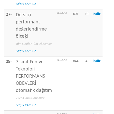
Selçuk KARPUZ
26.8.2012
27-
601
10
İndir
Ders içi
performans
değerlendirme
ölçeği
Tüm Sınıflar Tüm Dönemler
Selçuk KARPUZ
24.6.2012
28-
844
4
İndir
7.sınıf Fen ve
Teknoloji
PERFORMANS
ÖDEVLERİ
otomatik dağıtım
7.Sınıf Tüm Dönemler
Selçuk KARPUZ