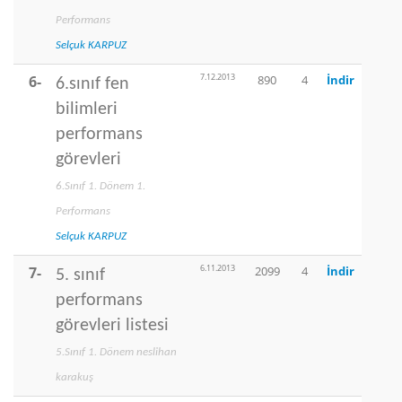
Performans
Selçuk KARPUZ
7.12.2013
6-
890
4
İndir
6.sınıf fen
bilimleri
performans
görevleri
6.Sınıf 1. Dönem 1.
Performans
Selçuk KARPUZ
6.11.2013
7-
2099
4
İndir
5. sınıf
performans
görevleri listesi
5.Sınıf 1. Dönem neslihan
karakuş