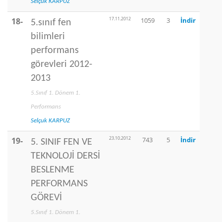
Selçuk KARPUZ
17.11.2012
18-
1059
3
İndir
5.sınıf fen
bilimleri
performans
görevleri 2012-
2013
5.Sınıf 1. Dönem 1.
Performans
Selçuk KARPUZ
23.10.2012
19-
743
5
İndir
5. SINIF FEN VE
TEKNOLOJİ DERSİ
BESLENME
PERFORMANS
GÖREVİ
5.Sınıf 1. Dönem 1.