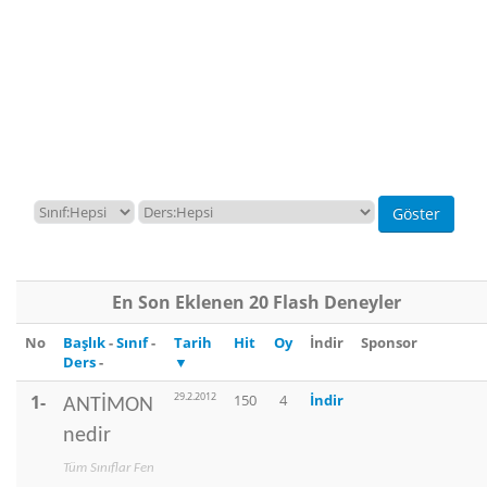
En Son Eklenen 20 Flash Deneyler
No
Başlık
-
Sınıf
-
Tarih
Hit
Oy
İndir
Sponsor
Ders
-
▼
29.2.2012
1-
150
4
İndir
ANTİMON
nedir
Tüm Sınıflar Fen