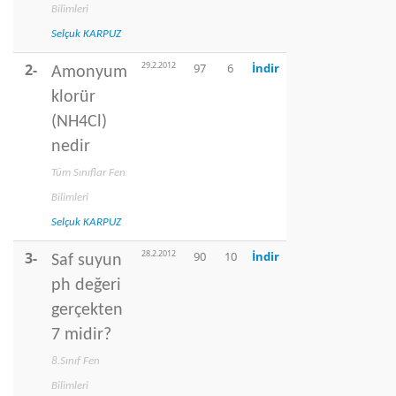
Bilimleri
Selçuk KARPUZ
29.2.2012
2-
97
6
İndir
Amonyum
klorür
(NH4Cl)
nedir
Tüm Sınıflar Fen
Bilimleri
Selçuk KARPUZ
28.2.2012
3-
90
10
İndir
Saf suyun
ph değeri
gerçekten
7 midir?
8.Sınıf Fen
Bilimleri