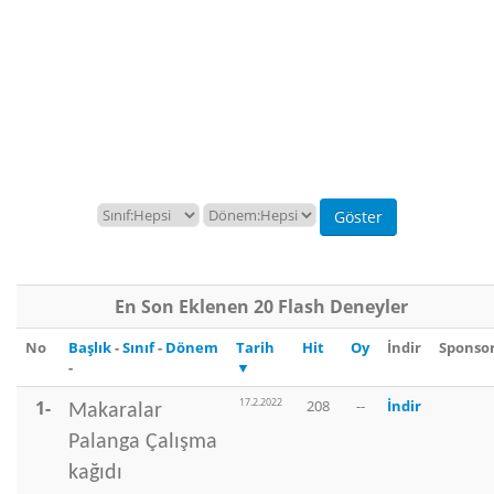
En Son Eklenen 20 Flash Deneyler
No
Başlık
-
Sınıf
-
Dönem
Tarih
Hit
Oy
İndir
Sponso
-
▼
17.2.2022
1-
208
--
İndir
Makaralar
Palanga Çalışma
kağıdı