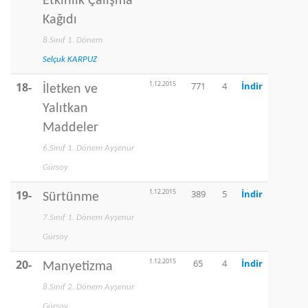
Etkinlik Çalışma
Kağıdı
8.Sınıf 1. Dönem
Selçuk KARPUZ
1.12.2015
18-
771
4
İndir
İletken ve
Yalıtkan
Maddeler
6.Sınıf 1. Dönem Ayşenur
Gürsoy
1.12.2015
19-
389
5
İndir
Sürtünme
7.Sınıf 1. Dönem Ayşenur
Gürsoy
1.12.2015
20-
65
4
İndir
Manyetizma
8.Sınıf 2. Dönem Ayşenur
Gürsoy