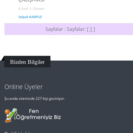
ÇALIŞMASI
6.Sınıf 1. Dönem
Selçuk KARPUZ
Sayfalar : Sayfalar: [
1
]
Bizden Bilgiler
Online Üyeler
Şu anda sitemizde 227 kişi geziniyor.