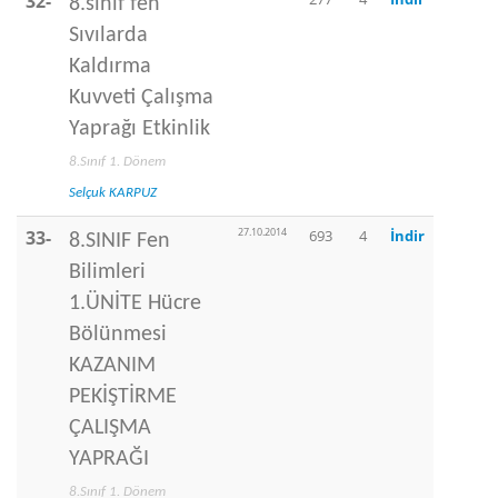
32-
8.sınıf fen
Sıvılarda
Kaldırma
Kuvveti Çalışma
Yaprağı Etkinlik
8.Sınıf 1. Dönem
Selçuk KARPUZ
27.10.2014
33-
693
4
İndir
8.SINIF Fen
Bilimleri
1.ÜNİTE Hücre
Bölünmesi
KAZANIM
PEKİŞTİRME
ÇALIŞMA
YAPRAĞI
8.Sınıf 1. Dönem