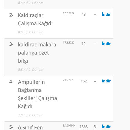
8.Sınıf 2. Dönem
17.2.2022
2-
43
--
İndir
Kaldıraçlar
Çalışma Kağıdı
8.Sınıf 2. Dönem
17.2.2022
3-
12
--
İndir
kaldiraç makara
palanga özet
bilgi
8.Sınıf 2. Dönem
23.5.2020
4-
162
--
İndir
Ampullerin
Bağlanma
Şekilleri Çalışma
Kağıdı
7.Sınıf 2. Dönem
5.4.2019 0
5-
1868
5
İndir
6.Sınıf Fen