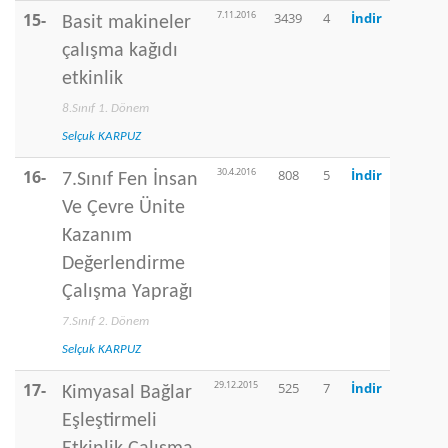
7.11.2016
15-
3439
4
İndir
Basit makineler
çalışma kağıdı
etkinlik
8.Sınıf 1. Dönem
Selçuk KARPUZ
30.4.2016
16-
808
5
İndir
7.Sınıf Fen İnsan
Ve Çevre Ünite
Kazanım
Değerlendirme
Çalışma Yaprağı
7.Sınıf 2. Dönem
Selçuk KARPUZ
29.12.2015
17-
525
7
İndir
Kimyasal Bağlar
Eşleştirmeli