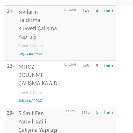
17.11.2015
21-
140
4
İndir
Sıvıların
Kaldırma
Kuvveti Çalışma
Yaprağı
8.Sınıf 1. Dönem
Selçuk KARPUZ
12.10.2015
22-
445
5
İndir
MİTOZ
BÖLÜNME
ÇALIŞMA KAĞIDI
8.Sınıf 1. Dönem
Selçuk KARPUZ
10.1.2015
23-
1115
5
İndir
5.Sınıf Fen
Yarıyıl Tatili
Çalışma Yaprağı