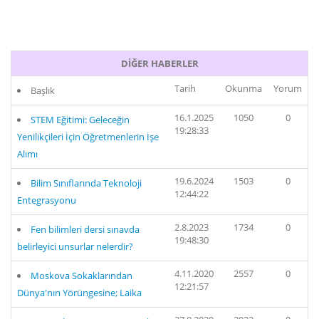
DİĞER HABERLER
Tarih
Okunma
Yorum
Başlık
16.1.2025
1050
0
STEM Eğitimi: Geleceğin
19:28:33
Yenilikçileri İçin Öğretmenlerin İşe
Alımı
19.6.2024
1503
0
Bilim Sınıflarında Teknoloji
12:44:22
Entegrasyonu
2.8.2023
1734
0
Fen bilimleri dersi sınavda
19:48:30
belirleyici unsurlar nelerdir?
4.11.2020
2557
0
Moskova Sokaklarından
12:21:57
Dünya'nın Yörüngesine; Laika