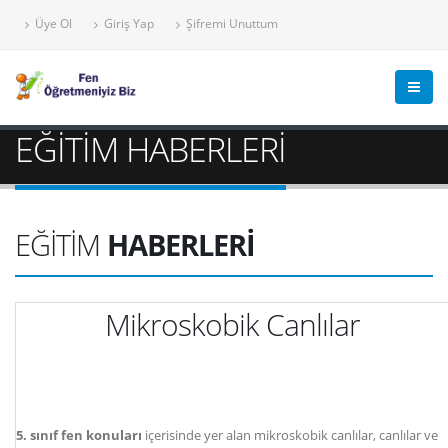
Üye Ol
Giriş Yap
Şifremi Unuttum
EĞİTİM HABERLERİ
EĞİTİM
HABERLERİ
Mikroskobik Canlılar
5. sınıf fen konuları
içerisinde yer alan mikroskobik canlılar, canlılar ve