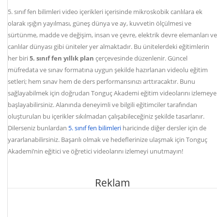
5. sınıf fen bilimleri video içerikleri içerisinde mikroskobik canlılara ek
olarak ışığın yayılması, güneş dünya ve ay, kuvvetin ölçülmesi ve
sürtünme, madde ve değişim, insan ve çevre, elektrik devre elemanları ve
canlılar dünyası gibi üniteler yer almaktadır. Bu ünitelerdeki eğitimlerin
her biri
5. sınıf fen yıllık plan
çerçevesinde düzenlenir. Güncel
müfredata ve sınav formatına uygun şekilde hazırlanan videolu eğitim
setleri; hem sınav hem de ders performansınızı arttıracaktır. Bunu
sağlayabilmek için doğrudan Tonguç Akademi eğitim videolarını izlemeye
başlayabilirsiniz. Alanında deneyimli ve bilgili eğitimciler tarafından
oluşturulan bu içerikler sıkılmadan çalışabileceğiniz şekilde tasarlanır.
Dilerseniz bunlardan
5. sınıf fen bilimleri
haricinde diğer dersler için de
yararlanabilirsiniz. Başarılı olmak ve hedeflerinize ulaşmak için Tonguç
Akademi’nin eğitici ve öğretici videolarını izlemeyi unutmayın!
Reklam