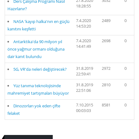
27.8.2020
3032
0
Ders Çalışma Programı Nasıl
18:28:55
Hazırlanır?
7.4.2020
2489
0
NASA 'kayıp halka'nın en güçlü
14:53:20
kanıtını keşfetti
7.4.2020
2698
0
Antarktika'da 90 milyon yıl
14:41:49
önce yağmur ormanı olduğuna
dair kanıt bulundu
31.8.2019
2972
0
5G, VR'da neleri değiştirecek?
22:59:41
31.8.2019
2810
0
Yüz tanıma teknolojisinde
22:51:06
mahremiyet tartışmaları büyüyor
7.10.2015
8581
0
Dinozorları yok eden çifte
00:03:03
felaket