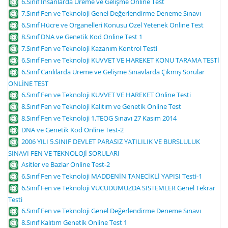
6.Sınıf İnsanlarda Üreme ve Gelişme Online Test
7.Sınıf Fen ve Teknoloji Genel Değerlendirme Deneme Sınavı
6.Sınıf Hücre ve Organelleri Konusu Özel Yetenek Online Test
8.Sınıf DNA ve Genetik Kod Online Test 1
7.Sınıf Fen ve Teknoloji Kazanım Kontrol Testi
6.Sınıf Fen ve Teknoloji KUVVET VE HAREKET KONU TARAMA TESTİ
6.Sınıf Canlılarda Üreme ve Gelişme Sınavlarda Çıkmış Sorular
ONLİNE TEST
6.Sınıf Fen ve Teknoloji KUVVET VE HAREKET Online Testi
8.Sınıf Fen ve Teknoloji Kalıtım ve Genetik Online Test
8.Sınıf Fen ve Teknoloji 1.TEOG Sınavı 27 Kasım 2014
DNA ve Genetik Kod Online Test-2
2006 YILI 5.SINIF DEVLET PARASIZ YATILILIK VE BURSLULUK
SINAVI FEN VE TEKNOLOJİ SORULARI
Asitler ve Bazlar Online Test-2
6.Sınıf Fen ve Teknoloji MADDENİN TANECİKLİ YAPISI Testi-1
6.Sınıf Fen ve Teknoloji VÜCUDUMUZDA SİSTEMLER Genel Tekrar
Testi
6.Sınıf Fen ve Teknoloji Genel Değerlendirme Deneme Sınavı
8.Sınıf Kalıtım Genetik Online Test 1