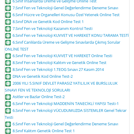
6.Sınıf İnsanlarda Üreme ve Gelişme Online Test
7.Sınıf Fen ve Teknoloji Genel Değerlendirme Deneme Sınavı
6.Sınıf Hücre ve Organelleri Konusu Özel Yetenek Online Test
8.Sınıf DNA ve Genetik Kod Online Test 1
7.Sınıf Fen ve Teknoloji Kazanım Kontrol Testi
6.Sınıf Fen ve Teknoloji KUVVET VE HAREKET KONU TARAMA TESTİ
6.Sınıf Canlılarda Üreme ve Gelişme Sınavlarda Çıkmış Sorular
ONLİNE TEST
6.Sınıf Fen ve Teknoloji KUVVET VE HAREKET Online Testi
8.Sınıf Fen ve Teknoloji Kalıtım ve Genetik Online Test
8.Sınıf Fen ve Teknoloji 1.TEOG Sınavı 27 Kasım 2014
DNA ve Genetik Kod Online Test-2
2006 YILI 5.SINIF DEVLET PARASIZ YATILILIK VE BURSLULUK
SINAVI FEN VE TEKNOLOJİ SORULARI
Asitler ve Bazlar Online Test-2
6.Sınıf Fen ve Teknoloji MADDENİN TANECİKLİ YAPISI Testi-1
6.Sınıf Fen ve Teknoloji VÜCUDUMUZDA SİSTEMLER Genel Tekrar
Testi
6.Sınıf Fen ve Teknoloji Genel Değerlendirme Deneme Sınavı
8.Sınıf Kalıtım Genetik Online Test 1