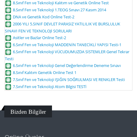
8.Sınıf Fen ve Teknoloji Kalıtım ve Genetik Online Test
8.Sınıf Fen ve Teknoloji 1.TEOG Sınavı 27 Kasım 2014
DNA ve Genetik Kod Online Test-2
2006 YILI 5.SINIF DEVLET PARASIZ YATILILIK VE BURSLULUK
SINAVI FEN VE TEKNOLOJİ SORULARI
Asitler ve Bazlar Online Test-2
6.Sınıf Fen ve Teknoloji MADDENİN TANECİKLİ YAPISI Testi-1
6.Sınıf Fen ve Teknoloji VÜCUDUMUZDA SİSTEMLER Genel Tekrar
Testi
6.Sınıf Fen ve Teknoloji Genel Değerlendirme Deneme Sınavı
8.Sınıf Kalıtım Genetik Online Test 1
7.Sınıf Fen ve Teknoloji IŞIĞIN SOĞRULMASI VE RENKLER Testi
7.Sınıf Fen ve Teknoloji Atom Bilgisi TESTİ
Bizden Bilgiler