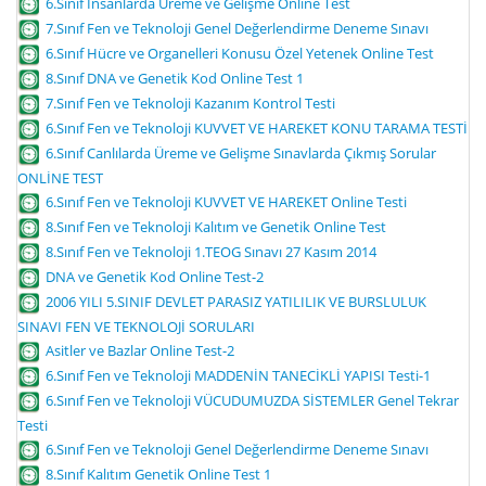
6.Sınıf İnsanlarda Üreme ve Gelişme Online Test
7.Sınıf Fen ve Teknoloji Genel Değerlendirme Deneme Sınavı
6.Sınıf Hücre ve Organelleri Konusu Özel Yetenek Online Test
8.Sınıf DNA ve Genetik Kod Online Test 1
7.Sınıf Fen ve Teknoloji Kazanım Kontrol Testi
6.Sınıf Fen ve Teknoloji KUVVET VE HAREKET KONU TARAMA TESTİ
6.Sınıf Canlılarda Üreme ve Gelişme Sınavlarda Çıkmış Sorular
ONLİNE TEST
6.Sınıf Fen ve Teknoloji KUVVET VE HAREKET Online Testi
8.Sınıf Fen ve Teknoloji Kalıtım ve Genetik Online Test
8.Sınıf Fen ve Teknoloji 1.TEOG Sınavı 27 Kasım 2014
DNA ve Genetik Kod Online Test-2
2006 YILI 5.SINIF DEVLET PARASIZ YATILILIK VE BURSLULUK
SINAVI FEN VE TEKNOLOJİ SORULARI
Asitler ve Bazlar Online Test-2
6.Sınıf Fen ve Teknoloji MADDENİN TANECİKLİ YAPISI Testi-1
6.Sınıf Fen ve Teknoloji VÜCUDUMUZDA SİSTEMLER Genel Tekrar
Testi
6.Sınıf Fen ve Teknoloji Genel Değerlendirme Deneme Sınavı
8.Sınıf Kalıtım Genetik Online Test 1