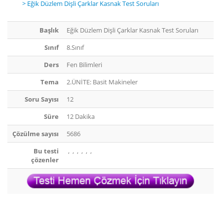
> Eğik Düzlem Dişli Çarklar Kasnak Test Soruları
Başlık
Eğik Düzlem Dişli Çarklar Kasnak Test Soruları
Sınıf
8.Sınıf
Ders
Fen Bilimleri
Tema
2.ÜNİTE: Basit Makineler
Soru Sayısı
12
Süre
12 Dakika
Çözülme sayısı
5686
Bu testi
,
,
,
,
,
,
çözenler