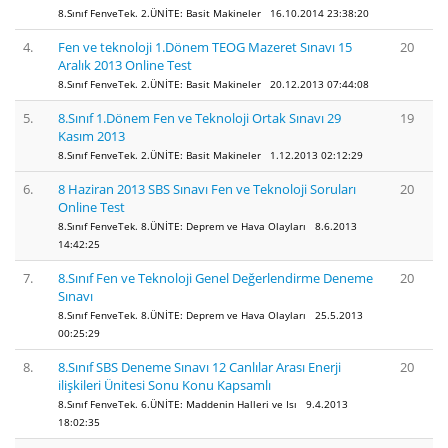
8.Sınıf FenveTek. 2.ÜNİTE: Basit Makineler 16.10.2014 23:38:20
4.
Fen ve teknoloji 1.Dönem TEOG Mazeret Sınavı 15
20
Aralık 2013 Online Test
8.Sınıf FenveTek. 2.ÜNİTE: Basit Makineler 20.12.2013 07:44:08
5.
8.Sınıf 1.Dönem Fen ve Teknoloji Ortak Sınavı 29
19
Kasım 2013
8.Sınıf FenveTek. 2.ÜNİTE: Basit Makineler 1.12.2013 02:12:29
6.
8 Haziran 2013 SBS Sınavı Fen ve Teknoloji Soruları
20
Online Test
8.Sınıf FenveTek. 8.ÜNİTE: Deprem ve Hava Olayları 8.6.2013
14:42:25
7.
8.Sınıf Fen ve Teknoloji Genel Değerlendirme Deneme
20
Sınavı
8.Sınıf FenveTek. 8.ÜNİTE: Deprem ve Hava Olayları 25.5.2013
00:25:29
8.
8.Sınıf SBS Deneme Sınavı 12 Canlılar Arası Enerji
20
ilişkileri Ünitesi Sonu Konu Kapsamlı
8.Sınıf FenveTek. 6.ÜNİTE: Maddenin Halleri ve Isı 9.4.2013
18:02:35