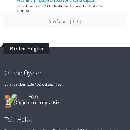
Arası Enerji ilişkileri Ünitesi Sonu Konu Kapsamlı
8.Sınıf FenveTek. 6.ÜNİTE: Maddenin Halleri ve Isı 13.4.2012
10:07:44
Sayfalar : [
1
2
]
Bizden Bilgiler
Online Üyeler
Şu anda sitemizde 152 kişi geziniyor.
Telif Hakkı