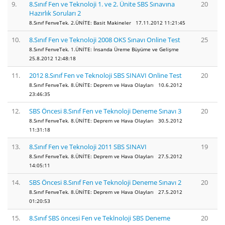
9.
8.Sınıf Fen ve Teknoloji 1. ve 2. Ünite SBS Sınavına
20
Hazırlık Soruları 2
8.Sınıf FenveTek. 2.ÜNİTE: Basit Makineler 17.11.2012 11:21:45
10.
8.Sınıf Fen ve Teknoloji 2008 OKS Sınavı Online Test
25
8.Sınıf FenveTek. 1.ÜNİTE: İnsanda Üreme Büyüme ve Gelişme
25.8.2012 12:48:18
11.
2012 8.Sınıf Fen ve Teknoloji SBS SINAVI Online Test
20
8.Sınıf FenveTek. 8.ÜNİTE: Deprem ve Hava Olayları 10.6.2012
23:46:35
12.
SBS Öncesi 8.Sınıf Fen ve Teknoloji Deneme Sınavı 3
20
8.Sınıf FenveTek. 8.ÜNİTE: Deprem ve Hava Olayları 30.5.2012
11:31:18
13.
8.Sınıf Fen ve Teknoloji 2011 SBS SINAVI
19
8.Sınıf FenveTek. 8.ÜNİTE: Deprem ve Hava Olayları 27.5.2012
14:05:11
14.
SBS Öncesi 8.Sınıf Fen ve Teknoloji Deneme Sınavı 2
20
8.Sınıf FenveTek. 8.ÜNİTE: Deprem ve Hava Olayları 27.5.2012
01:20:53
15.
8.Sınıf SBS öncesi Fen ve Teklnoloji SBS Deneme
20