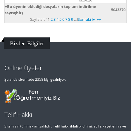
19:54:26
»Bu üyenin eklediği dosyaların toplam indirilme
5043370
sayısı(hit)
Sayfalar: [
1
2
3
4
5
6
7
8
9
...]
Sonraki
►
»»
Bizden Bilgiler
Online Üyeler
Şu anda sitemizde 2358 kişi geziniyor.
Telif Hakkı
Sitemizin tüm hakları saklıdır. Telif hakkı ihlali bildirimi, acil şikayetleriniz ve