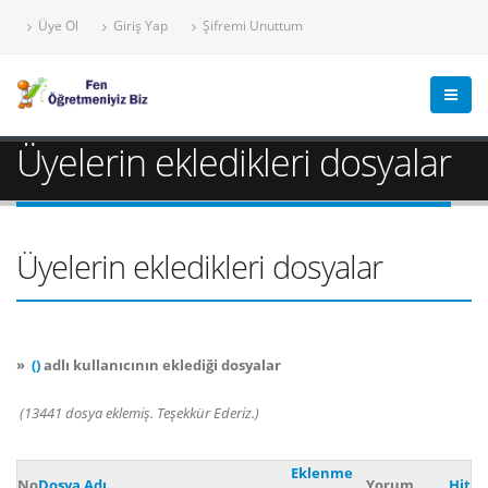
Üye Ol
Giriş Yap
Şifremi Unuttum
Üyelerin ekledikleri dosyalar
Üyelerin ekledikleri dosyalar
»
()
adlı kullanıcının eklediği dosyalar
(13441 dosya eklemiş. Teşekkür Ederiz.)
Eklenme
No
Dosya Adı
Yorum
Hit