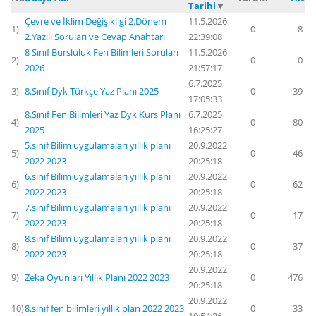
Tarihi
▼
Çevre ve İklim Değişikligi 2.Dönem
11.5.2026
1)
0
8
2.Yazılı Soruları ve Cevap Anahtarı
22:39:08
8 Sınıf Bursluluk Fen Bilimleri Soruları
11.5.2026
2)
0
0
2026
21:57:17
6.7.2025
3)
8.Sınıf Dyk Türkçe Yaz Planı 2025
0
39
17:05:33
8.Sınıf Fen Bilimleri Yaz Dyk Kurs Planı
6.7.2025
4)
0
80
2025
16:25:27
5.sınıf Bilim uygulamaları yıllık planı
20.9.2022
5)
0
46
2022 2023
20:25:18
6.sınıf Bilim uygulamaları yıllık planı
20.9.2022
6)
0
62
2022 2023
20:25:18
7.sınıf Bilim uygulamaları yıllık planı
20.9.2022
7)
0
17
2022 2023
20:25:18
8.sınıf Bilim uygulamaları yıllık planı
20.9.2022
8)
0
37
2022 2023
20:25:18
20.9.2022
9)
Zeka Oyunları Yıllık Planı 2022 2023
0
476
20:25:18
20.9.2022
10)
8.sınıf fen bilimleri yıllık plan 2022 2023
0
33