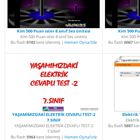
Kim 500 Puan ıster 8.sınıf Ses ünitesi
Kim 500 Pua
Kim 500 Puan ıster 8.sınıf Ses ünitesi
Kim 500 Pu
Bu flash
6182
kere izlenmiş |
Hemen Oyna/İzle
Bu flash
6067
ker
YAŞAMIMIZDAKİ ELEKTRİK CEVAPLI TEST-2
Elektrik 
7.SINIF
Elektrik
YAŞAMIMIZDAKİ ELEKTRİK CEVAPLI TEST-2
Bu flash
5887
ker
7.SINIF
Bu flash
5964
kere izlenmiş |
Hemen Oyna/İzle