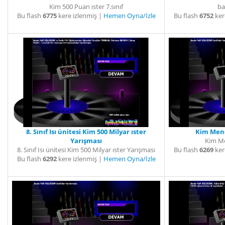
Kim 500 Puan ıster 7.sınıf
ba
Bu flash
6775
kere izlenmiş |
Hemen Oyna/İzle
Bu flash
6752
ker
8. Sınıf Isı ünitesi Kim 500 Milyar ıster
Kim Mend
Yarışması
Kim Me
8. Sınıf Isı ünitesi Kim 500 Milyar ıster Yarışması
Bu flash
6269
ker
Bu flash
6292
kere izlenmiş |
Hemen Oyna/İzle