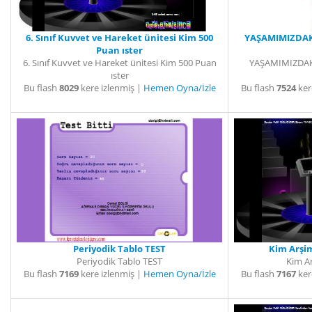
6. Sınıf Kuvvet ve Hareket ünitesi Kim 500
YAŞAMIMIZDAKİ
Puan ıster
6. Sınıf Kuvvet ve Hareket ünitesi Kim 500 Puan
YAŞAMIMIZDAKİ
ıster
Bu flash
8029
kere izlenmiş |
Hemen Oyna/İzle
Bu flash
7524
ker
Periyodik Tablo TEST
Kim Arşi
Periyodik Tablo TEST
Kim A
Bu flash
7169
kere izlenmiş |
Hemen Oyna/İzle
Bu flash
7167
ker