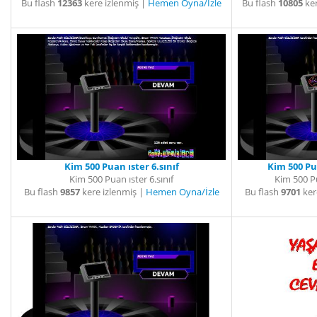
Bu flash
12363
kere izlenmiş |
Hemen Oyna/İzle
Bu flash
10805
ker
Kim 500 Puan ıster 6.sınıf
Kim 500 Pua
Kim 500 Puan ıster 6.sınıf
Kim 500 Pu
Bu flash
9857
kere izlenmiş |
Hemen Oyna/İzle
Bu flash
9701
ker