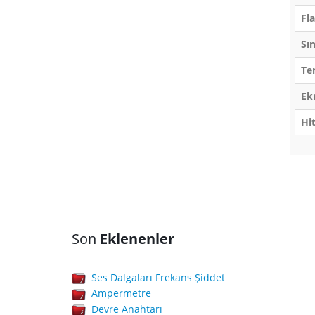
Fl
Sın
Te
Ek
Hi
Son
Eklenenler
Ses Dalgaları Frekans Şiddet
Ampermetre
Devre Anahtarı