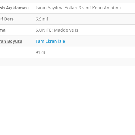
ash Açıklaması
Isının Yayılma Yolları 6.sınıf Konu Anlatımı
ıf Ders
6.Sınıf
ma
6.ÜNİTE: Madde ve Isı
ran Boyutu
Tam Ekran İzle
t
9123