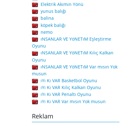
Elektrik Akımın Yönü
yunus balığı
balina
köpek balığı
nemo
ıNSANLAR VE YöNETıM Eşleştirme
Oyunu
ıNSANLAR VE YöNETıM Kılıç Kalkan
Oyunu
ıNSANLAR VE YöNETıM Var mısın Yok
musun
ıYı Kı VAR Basketbol Oyunu
ıYı Kı VAR Kılıç Kalkan Oyunu
ıYı Kı VAR Penaltı Oyunu
ıYı Kı VAR Var mısın Yok musun
Reklam