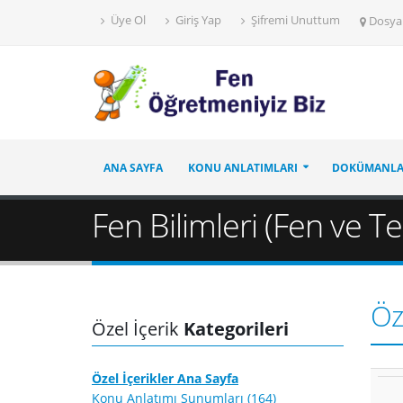
Üye Ol
Giriş Yap
Şifremi Unuttum
Dosya
ANA SAYFA
KONU ANLATIMLARI
DOKÜMANL
Fen Bilimleri (Fen ve T
Öze
Özel İçerik
Kategorileri
Özel İçerikler Ana Sayfa
Konu Anlatımı Sunumları (164)