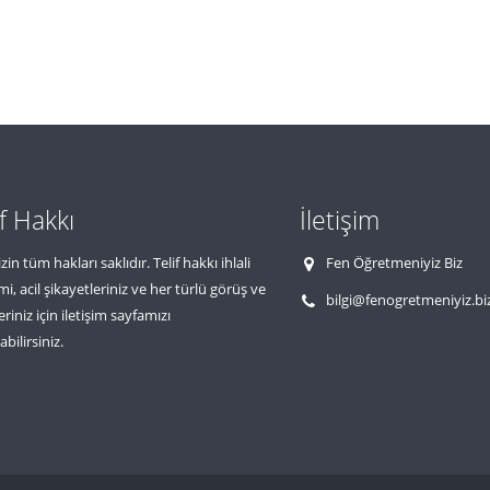
if Hakkı
İletişim
zin tüm hakları saklıdır. Telif hakkı ihlali
Fen Öğretmeniyiz Biz
imi, acil şikayetleriniz ve her türlü görüş ve
bilgi@fenogretmeniyiz.bi
eriniz için iletişim sayfamızı
abilirsiniz.