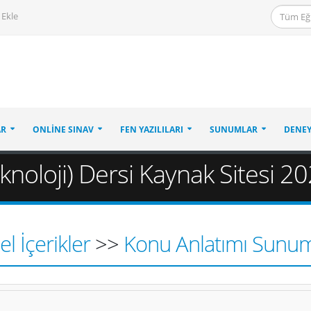
 Ekle
AR
ONLINE SINAV
FEN YAZILILARI
SUNUMLAR
DENEY
eknoloji) Dersi Kaynak Sitesi 
l İçerikler
>>
Konu Anlatımı Sunum