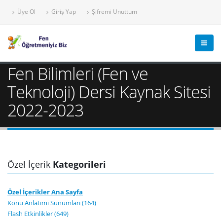
Üye Ol
Giriş Yap
Şifremi Unuttum
Fen Bilimleri (Fen ve
Teknoloji) Dersi Kaynak Sitesi
2022-2023
Özel İçerik
Kategorileri
Özel İçerikler Ana Sayfa
Konu Anlatımı Sunumları (164)
Flash Etkinlikler (649)