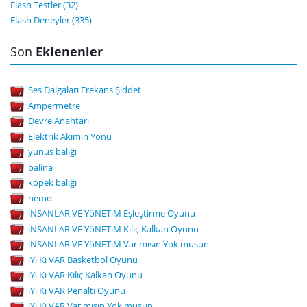
Flash Testler (32)
Flash Deneyler (335)
Son
Eklenenler
Ses Dalgaları Frekans Şiddet
Ampermetre
Devre Anahtarı
Elektrik Akımın Yönü
yunus balığı
balina
köpek balığı
nemo
ıNSANLAR VE YöNETıM Eşleştirme Oyunu
ıNSANLAR VE YöNETıM Kılıç Kalkan Oyunu
ıNSANLAR VE YöNETıM Var mısın Yok musun
ıYı Kı VAR Basketbol Oyunu
ıYı Kı VAR Kılıç Kalkan Oyunu
ıYı Kı VAR Penaltı Oyunu
ıYı Kı VAR Var mısın Yok musun