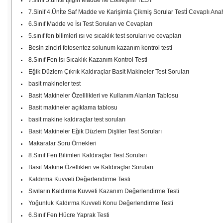
7.sınıf 5.ünite Işığın Madde ile Etkileşimi TEST
7.Sinif 4.Ünİte Saf Madde ve Karişimla Çikmiş Sorular Testİ Cevaplı Anah
6.Sınıf Madde ve İsı Test Soruları ve Cevapları
5.sınıf fen bilimleri ısı ve sıcaklık test soruları ve cevapları
Besin zinciri fotosentez solunum kazanım kontrol testi
8.Sınıf Fen Isı Sıcaklık Kazanım Kontrol Testi
Eğik Düzlem Çıkrık Kaldıraçlar Basit Makineler Test Soruları
basit makineler test
Basit Makineler Özelllikleri ve Kullanım Alanları Tablosu
Basit makineler açıklama tablosu
basit makine kaldıraçlar test soruları
Basit Makineler Eğik Düzlem Dişliler Test Soruları
Makaralar Soru Örnekleri
8.Sınıf Fen Bilimleri Kaldıraçlar Test Soruları
Basit Makine Özellikleri ve Kaldıraçlar Soruları
Kaldırma Kuvveti Değerlendirme Testi
Sıvıların Kaldırma Kuvveti Kazanım Değerlendirme Testi
Yoğunluk Kaldırma Kuvveti Konu Değerlendirme Testi
6.Sınıf Fen Hücre Yaprak Testi