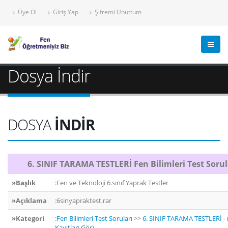
Üye Ol
Giriş Yap
Şifremi Unuttum
Dosya İndir
DOSYA
İNDİR
6. SINIF TARAMA TESTLERİ Fen Bilimleri Test Sorul
»Başlık
:Fen ve Teknoloji 6.sınıf Yaprak Testler
»Açıklama
:6sinyapraktest.rar
»Kategori
:
Fen Bilimleri Test Soruları
>>
6. SINIF TARAMA TESTLERİ
- 
Kayıtları Gör
)