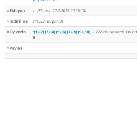
»Ekleyen
:--
(Ek.tarih:12.2.2013 20:56:18)
»İndirilme
:11528 (Bugün:0)
»Oy verin
:
(1)
(2)
(3)
(4)
(5)
(6)
(7)
(8)
(9)
(10)
--
272
kisi oy verdi. Oy o
5
»Paylaş