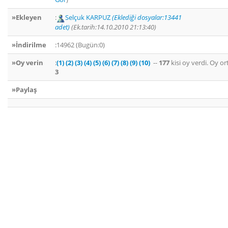
»Ekleyen
:
Selçuk KARPUZ
(Eklediği dosyalar:13441
adet)
(Ek.tarih:14.10.2010 21:13:40)
»İndirilme
:14962 (Bugün:0)
»Oy verin
:
(1)
(2)
(3)
(4)
(5)
(6)
(7)
(8)
(9)
(10)
--
177
kisi oy verdi. Oy o
3
»Paylaş