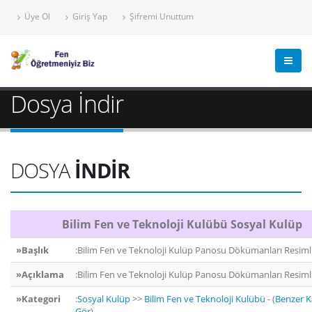
Üye Ol
Giriş Yap
Şifremi Unuttum
Dosya İndir
DOSYA
İNDİR
Bilim Fen ve Teknoloji Kulübü Sosyal Kulüp
»Başlık
:Bilim Fen ve Teknoloji Kulüp Panosu Dökümanları Resiml
»Açıklama
:Bilim Fen ve Teknoloji Kulüp Panosu Dökümanları Resiml
»Kategori
:
Sosyal Kulüp
>>
Bilim Fen ve Teknoloji Kulübü
- (
Benzer Ka
Gör
)