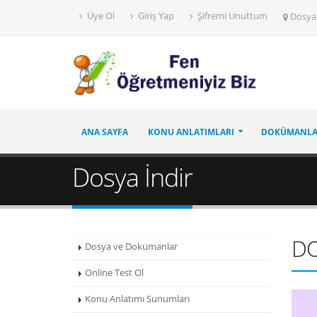
Üye Ol
Giriş Yap
Şifremi Unuttum
Dosya
ANA SAYFA
KONU ANLATIMLARI
DOKÜMANL
Dosya İndir
D
Dosya ve Dokümanlar
Online Test Ol
Konu Anlatımı Sunumları