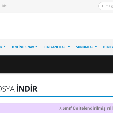
 Ekle
AR
ONLINE SINAV
FEN YAZILILARI
SUNUMLAR
DENEY
OSYA
İNDİR
7.Sınıf Ünitelendirilmiş Yıl