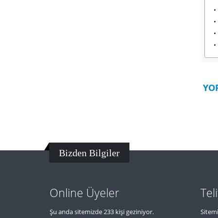
YO
Bizden Bilgiler
Online Üyeler
Tel
Şu anda sitemizde 233 kişi geziniyor.
Sitemi