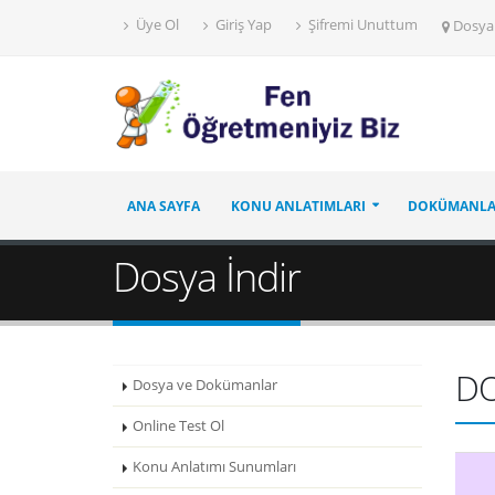
Üye Ol
Giriş Yap
Şifremi Unuttum
Dosya
ANA SAYFA
KONU ANLATIMLARI
DOKÜMANL
Dosya İndir
D
Dosya ve Dokümanlar
Online Test Ol
Konu Anlatımı Sunumları