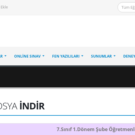
 Ekle
AR
ONLINE SINAV
FEN YAZILILARI
SUNUMLAR
DENEY
OSYA
İNDİR
7.Sınıf 1.Dönem Şube Öğretmenl