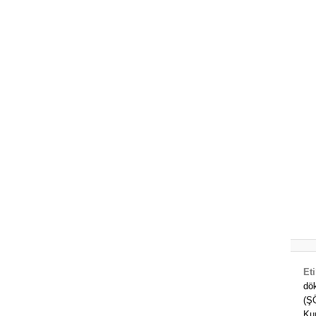
Eti
dö
(Ş
Ku