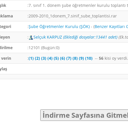
şlık
:7. sınıf 1. dönem şube öğretmenler kurulu toplantı 
ıklama
:2009-2010_1donem_7.sinif_sube_toplantisi.rar
tegori
:
Şube Öğretmenler Kurulu (ŞÖK)
- (
Benzer Kayıtları 
leyen
:
Selçuk KARPUZ
(Eklediği dosyalar:13441 adet)
(Ek.t
dirilme
:12101 (Bugün:0)
 verin
:
(1)
(2)
(3)
(4)
(5)
(6)
(7)
(8)
(9)
(10)
--
56
kisi oy verd
ylaş