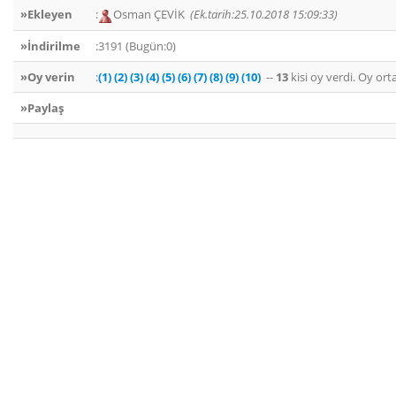
»Ekleyen
:
Osman ÇEVİK
(Ek.tarih:25.10.2018 15:09:33)
»İndirilme
:3191 (Bugün:0)
»Oy verin
:
(1)
(2)
(3)
(4)
(5)
(6)
(7)
(8)
(9)
(10)
--
13
kisi oy verdi. Oy or
»Paylaş