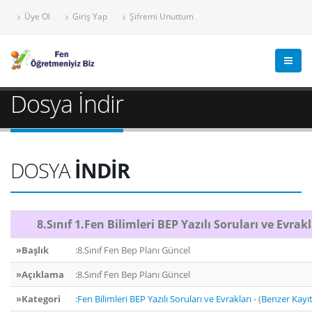
Üye Ol
Giriş Yap
Şifremi Unuttum
Dosya İndir
DOSYA
İNDİR
8.Sınıf 1.Fen Bilimleri BEP Yazılı Soruları ve Evrakl
»Başlık
:8.Sınıf Fen Bep Planı Güncel
»Açıklama
:8.Sınıf Fen Bep Planı Güncel
»Kategori
:
Fen Bilimleri BEP Yazılı Soruları ve Evrakları
- (
Benzer Kayıt