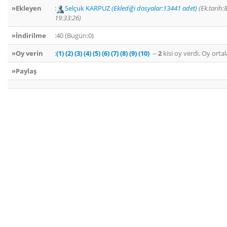
»Ekleyen
:
Selçuk KARPUZ
(Eklediği dosyalar:13441 adet)
(Ek.tarih:
19:33:26)
»İndirilme
:40 (Bugün:0)
»Oy verin
:
(1)
(2)
(3)
(4)
(5)
(6)
(7)
(8)
(9)
(10)
--
2
kisi oy verdi. Oy ort
»Paylaş