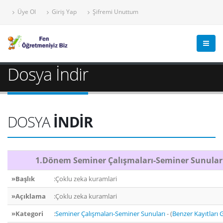
Üye Ol
Giriş Yap
Şifremi Unuttum
Dosya İndir
DOSYA
İNDİR
1.Dönem Seminer Çalışmaları-Seminer Sunular
»Başlık
:Çoklu zeka kuramlari
»Açıklama
:Çoklu zeka kuramlari
»Kategori
:
Seminer Çalışmaları-Seminer Sunuları
- (
Benzer Kayıtları 