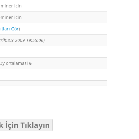
eminer icin
eminer icin
tları Gör
)
arih:8.9.2009 19:55:06)
. Oy ortalamasi
6