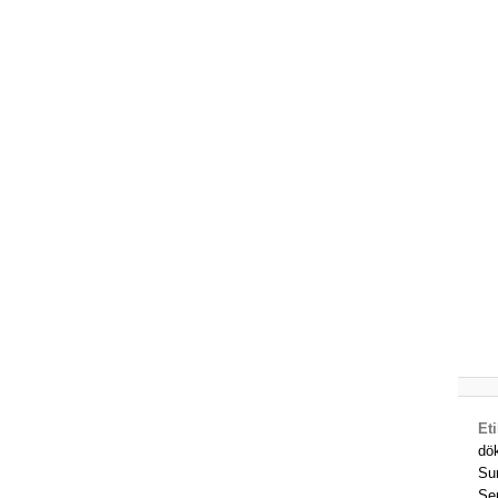
Eti
dö
Su
Se