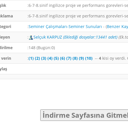
şlık
:6-7-8.sinif ingilizce proje ve performans gorevleri-s
ıklama
:6-7-8.sinif ingilizce proje ve performans gorevleri-s
tegori
:
Seminer Çalışmaları-Seminer Sunuları
- (
Benzer Kayı
leyen
:
Selçuk KARPUZ
(Eklediği dosyalar:13441 adet)
(Ek.t
dirilme
:148 (Bugün:0)
 verin
:
(1)
(2)
(3)
(4)
(5)
(6)
(7)
(8)
(9)
(10)
--
4
kisi oy verdi
ylaş