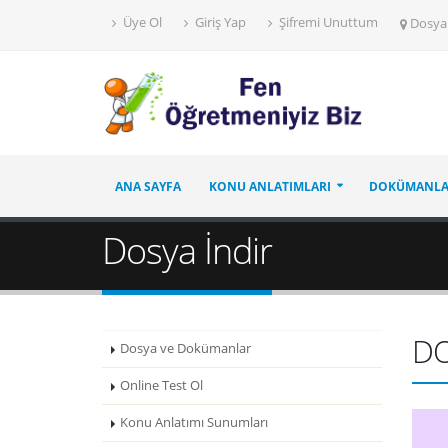
Üye Ol
Giriş Yap
Şifremi Unuttum
Dosya
ANA SAYFA
KONU ANLATIMLARI
DOKÜMANL
Dosya İndir
D
Dosya ve Dokümanlar
Online Test Ol
Konu Anlatımı Sunumları