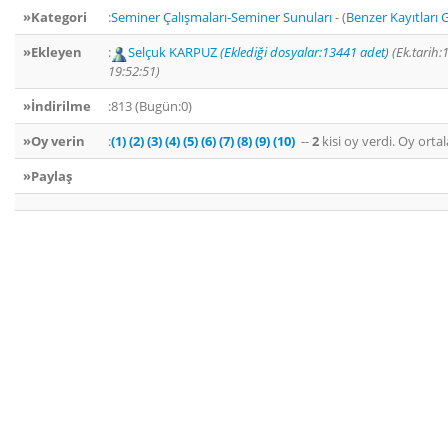
»Kategori
:
Seminer Çalışmaları-Seminer Sunuları
- (
Benzer Kayıtları 
»Ekleyen
:
Selçuk KARPUZ
(Eklediği dosyalar:13441 adet)
(Ek.tarih:
19:52:51)
»İndirilme
:813 (Bugün:0)
»Oy verin
:
(1)
(2)
(3)
(4)
(5)
(6)
(7)
(8)
(9)
(10)
--
2
kisi oy verdi. Oy ort
»Paylaş