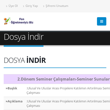
Üye Ol
Giriş Yap
Şifremi Unuttum
Dosya İndir
DOSYA
İNDİR
2.Dönem Seminer Çalışmaları-Seminer Sunular
»Başlık
:Ulusal Ve Uluslar Arası Projelere Katılımın Artırılması Sem
Çalışması
»Açıklama
:Ulusal Ve Uluslar Arası Projelere Katılımın Artırılması Sem
Çalışması