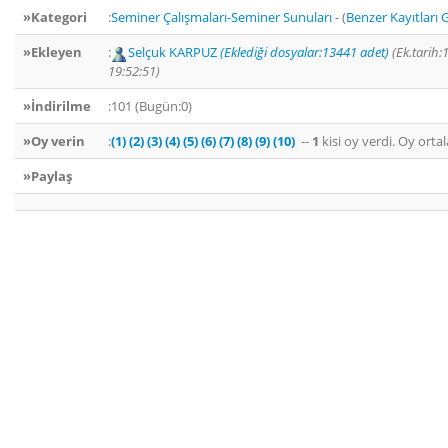
»Kategori
:
Seminer Çalışmaları-Seminer Sunuları
- (
Benzer Kayıtları 
»Ekleyen
:
Selçuk KARPUZ
(Eklediği dosyalar:13441 adet)
(Ek.tarih:
19:52:51)
»İndirilme
:101 (Bugün:0)
»Oy verin
:
(1)
(2)
(3)
(4)
(5)
(6)
(7)
(8)
(9)
(10)
--
1
kisi oy verdi. Oy ort
»Paylaş