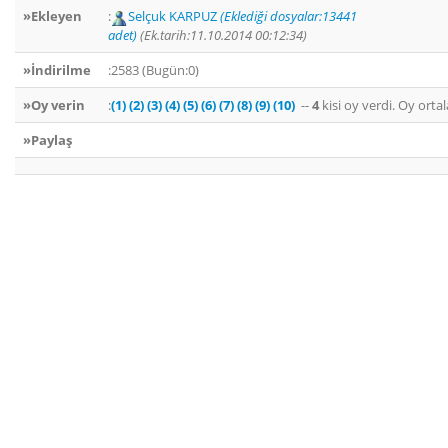
»Ekleyen
:
Selçuk KARPUZ
(Eklediği dosyalar:13441
adet)
(Ek.tarih:11.10.2014 00:12:34)
»İndirilme
:2583 (Bugün:0)
»Oy verin
:
(1)
(2)
(3)
(4)
(5)
(6)
(7)
(8)
(9)
(10)
--
4
kisi oy verdi. Oy ort
»Paylaş