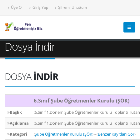
Üye Ol
Giriş Yap
Şifremi Unuttum
Dosya İndir
DOSYA
İNDİR
6.Sınıf Şube Öğretmenler Kurulu (ŞÖK)
»Başlık
:6.Sınıf 1.Dönem Şube Öğretmenler Kurulu Toplantı Tutan
»Açıklama
:6.Sınıf 1.Dönem Şube Öğretmenler Kurulu Toplantı Tutan
»Kategori
:
Şube Öğretmenler Kurulu (ŞÖK)
- (
Benzer Kayıtları Gör
)