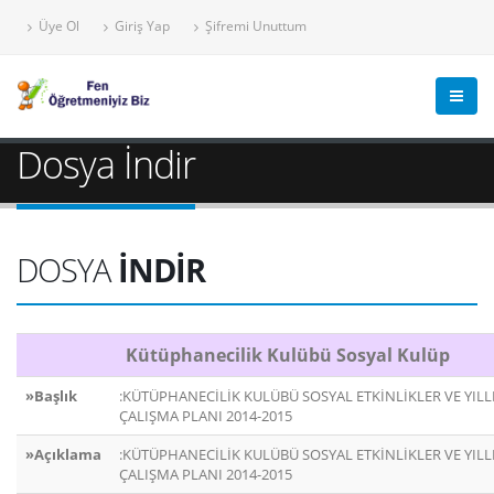
Üye Ol
Giriş Yap
Şifremi Unuttum
Dosya İndir
DOSYA
İNDİR
Kütüphanecilik Kulübü Sosyal Kulüp
»Başlık
:KÜTÜPHANECİLİK KULÜBÜ SOSYAL ETKİNLİKLER VE YILL
ÇALIŞMA PLANI 2014-2015
»Açıklama
:KÜTÜPHANECİLİK KULÜBÜ SOSYAL ETKİNLİKLER VE YILL
ÇALIŞMA PLANI 2014-2015