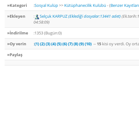
»Kategori
:
Sosyal Kulüp
>>
Kütüphanecilik Kulübü
- (
Benzer Kayıtlar
»Ekleyen
:
Selçuk KARPUZ
(Eklediği dosyalar:13441 adet)
(Ek.tarih:
04:58:09)
»İndirilme
:1353 (Bugün:0)
»Oy verin
:
(1)
(2)
(3)
(4)
(5)
(6)
(7)
(8)
(9)
(10)
--
15
kisi oy verdi. Oy or
»Paylaş