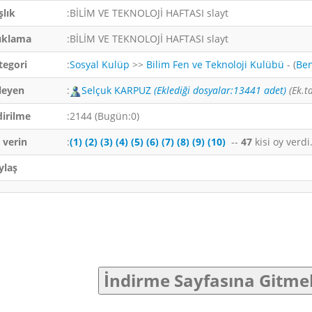
şlık
:BİLİM VE TEKNOLOJİ HAFTASI slayt
ıklama
:BİLİM VE TEKNOLOJİ HAFTASI slayt
tegori
:
Sosyal Kulüp
>>
Bilim Fen ve Teknoloji Kulübü
- (
Ben
leyen
:
Selçuk KARPUZ
(Eklediği dosyalar:13441 adet)
(Ek.t
dirilme
:2144 (Bugün:0)
 verin
:
(1)
(2)
(3)
(4)
(5)
(6)
(7)
(8)
(9)
(10)
--
47
kisi oy verd
ylaş