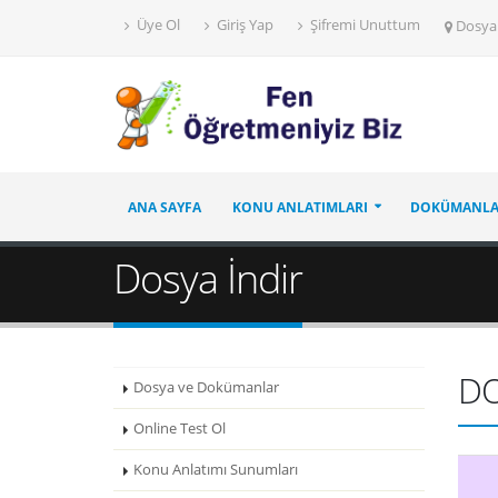
Üye Ol
Giriş Yap
Şifremi Unuttum
Dosya
ANA SAYFA
KONU ANLATIMLARI
DOKÜMANL
Dosya İndir
D
Dosya ve Dokümanlar
Online Test Ol
Konu Anlatımı Sunumları