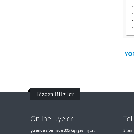
YO
Bizden Bilgiler
Online Üyeler
Tel
Şu anda sitemizde 305 kişi geziniyor.
Sitemi