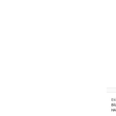
Eti
Bİ
HA